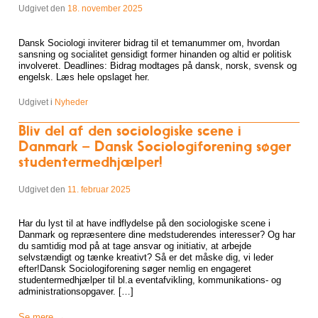
Udgivet den
18. november 2025
Dansk Sociologi inviterer bidrag til et temanummer om, hvordan
sansning og socialitet gensidigt former hinanden og altid er politisk
involveret. Deadlines: Bidrag modtages på dansk, norsk, svensk og
engelsk. Læs hele opslaget her.
Udgivet i
Nyheder
Bliv del af den sociologiske scene i
Danmark – Dansk Sociologiforening søger
studentermedhjælper!
Udgivet den
11. februar 2025
Har du lyst til at have indflydelse på den sociologiske scene i
Danmark og repræsentere dine medstuderendes interesser? Og har
du samtidig mod på at tage ansvar og initiativ, at arbejde
selvstændigt og tænke kreativt? Så er det måske dig, vi leder
efter!Dansk Sociologiforening søger nemlig en engageret
studentermedhjælper til bl.a eventafvikling, kommunikations- og
administrationsopgaver. […]
Se mere
→