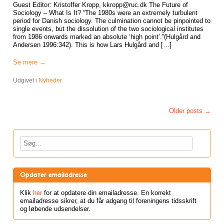
Guest Editor: Kristoffer Kropp, kkropp@ruc.dk The Future of
Sociology – What Is It? “The 1980s were an extremely turbulent
period for Danish sociology. The culmination cannot be pinpointed to
single events, but the dissolution of the two sociological institutes
from 1986 onwards marked an absolute ‘high point’.”(Hulgård and
Andersen 1996:342). This is how Lars Hulgård and […]
Se mere
→
Udgivet i
Nyheder
Post navigation
Older posts
→
Søg
Opdater emailadresse
Klik
her
for at opdatere din emailadresse. En korrekt
emailadresse sikrer, at du får adgang til foreningens tidsskrift
og løbende udsendelser.