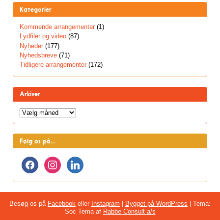
Kategorier
Kommende arrangementer
(1)
Lydfiler og video
(87)
Nyheder
(177)
Nyhedsbreve
(71)
Tidligere arrangementer
(172)
Arkiver
Arkiver
Følg os på…
facebook
instagram
linkedin
Besøg os på
Facebook
eller
Instagram
|
Bygget på WordPress
|
Tema:
Soc Tema af
Rabbe Consult a/s