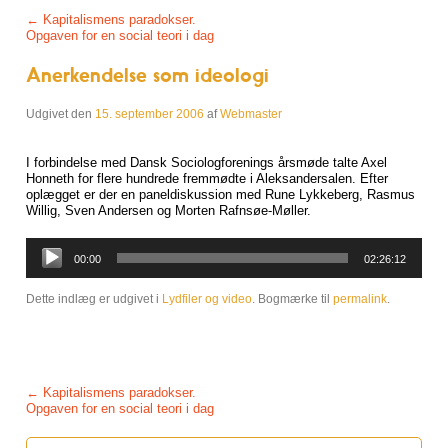
Post navigation
←
Kapitalismens paradokser.
Opgaven for en social teori i dag
Anerkendelse som ideologi
Udgivet den
15. september 2006
af
Webmaster
I forbindelse med Dansk Sociologforenings årsmøde talte Axel
Honneth for flere hundrede fremmødte i Aleksandersalen. Efter
oplægget er der en paneldiskussion med Rune Lykkeberg, Rasmus
Willig, Sven Andersen og Morten Rafnsøe-Møller.
Lydafspiller
00:00
02:26:12
Dette indlæg er udgivet i
Lydfiler og video
. Bogmærke til
permalink
.
Post navigation
←
Kapitalismens paradokser.
Opgaven for en social teori i dag