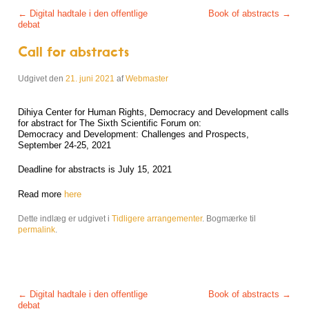
Post navigation
←
Digital hadtale i den offentlige
Book of abstracts
→
debat
Call for abstracts
Udgivet den
21. juni 2021
af
Webmaster
Dihiya Center for Human Rights, Democracy and Development calls
for abstract for The Sixth Scientific Forum on:
Democracy and Development: Challenges and Prospects,
September 24-25, 2021
Deadline for abstracts is July 15, 2021
Read more
here
Dette indlæg er udgivet i
Tidligere arrangementer
. Bogmærke til
permalink
.
Post navigation
←
Digital hadtale i den offentlige
Book of abstracts
→
debat