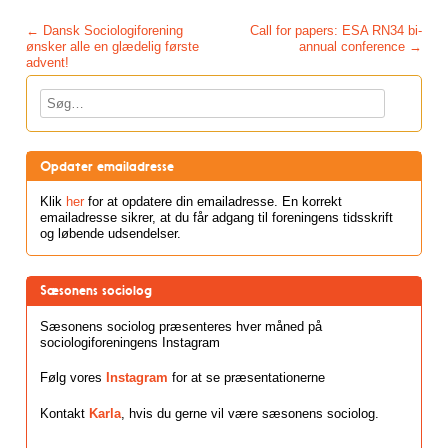
Post navigation
←
Dansk Sociologiforening
Call for papers: ESA RN34 bi-
ønsker alle en glædelig første
annual conference
→
advent!
Søg
Opdater emailadresse
Klik
her
for at opdatere din emailadresse. En korrekt
emailadresse sikrer, at du får adgang til foreningens tidsskrift
og løbende udsendelser.
Sæsonens sociolog
Sæsonens sociolog præsenteres hver måned på
sociologiforeningens Instagram
Følg vores
Instagram
for at se præsentationerne
Kontakt
Karla
, hvis du gerne vil være sæsonens sociolog.