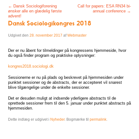
Post navigation
←
Dansk Sociologiforening
Call for papers: ESA RN34 bi-
ønsker alle en glædelig første
annual conference
→
advent!
Dansk Sociologikongres 2018
Udgivet den
28. november 2017
af
Webmaster
Der er nu åbent for tilmeldinger på kongressens hjemmeside, hvor
du også finder program og praktiske oplysninger:
kongres2018.sociologi.dk
Sessionerne er nu på plads og beskrevet på hjemmesiden under
punktet sessioner og de abstracts, der er accepteret vil snarest
blive tilgængelige under de enkelte sessioner.
Det er desuden muligt at indsende yderligere abstracts til de
oprettede sessioner frem til den 5. januar under punktet abstracts på
hjemmesiden.
Dette indlæg er udgivet i
Nyheder
. Bogmærke til
permalink
.