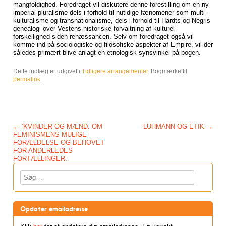
mangfoldighed. Foredraget vil diskutere denne forestilling om en ny
imperial pluralisme dels i forhold til nutidige fænomener som multi-
kulturalisme og transnationalisme, dels i forhold til Hardts og Negris
genealogi over Vestens historiske forvaltning af kulturel
forskellighed siden renæssancen. Selv om foredraget også vil
komme ind på sociologiske og filosofiske aspekter af Empire, vil der
således primært blive anlagt en etnologisk synsvinkel på bogen.
Dette indlæg er udgivet i
Tidligere arrangementer
. Bogmærke til
permalink
.
Post navigation
←
’KVINDER OG MÆND. OM
LUHMANN OG ETIK
→
FEMINISMENS MULIGE
FORÆLDELSE OG BEHOVET
FOR ANDERLEDES
FORTÆLLINGER.’
Søg
Opdater emailadresse