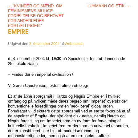
Post navigation
←
’KVINDER OG MÆND. OM
LUHMANN OG ETIK
→
FEMINISMENS MULIGE
FORÆLDELSE OG BEHOVET
FOR ANDERLEDES
FORTÆLLINGER.’
EMPIRE
Udgivet den
8. december 2004
af
Webmaster
d. 8. december 2004 kl.
19:30
på Sociologisk Institut, Linnésgade
25 i lokale Salen
– Findes der en imperial civilisation?
V. Søren Christensen, lektor i almen etnologi
Et af de åbne spørgsmål i Hardts og Negris Empire er, i hvilket
omfang og på hvilken måde deres begreb om ’Imperiet’ overskrider
konventionelle forestillinger om en ’neo-liberal’ global orden.
Foredraget vil diskutere dette spørgsmål ved at sætte fokus på et af
de aspekter af Empire, der sjældent diskuteres, nemlig Hardts og
Negris forestilling om Imperiet som en ny form for forvaltning af
kulturelle forskelle. Imperiet fremtræder som en universel retsorden,
der er konstitueret ikke blot af markedsøkonomi og
menneskerettigheder, men også af en grænseløs kulturel