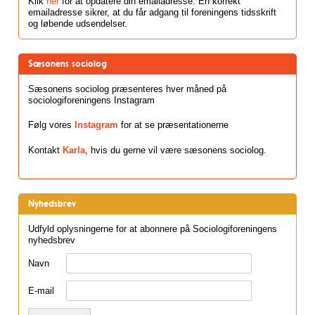
Klik
her
for at opdatere din emailadresse. En korrekt
emailadresse sikrer, at du får adgang til foreningens tidsskrift
og løbende udsendelser.
Sæsonens sociolog
Sæsonens sociolog præsenteres hver måned på
sociologiforeningens Instagram
Følg vores
Instagram
for at se præsentationerne
Kontakt
Karla
, hvis du gerne vil være sæsonens sociolog.
Nyhedsbrev
Udfyld oplysningerne for at abonnere på Sociologiforeningens
nyhedsbrev
Navn
E-mail