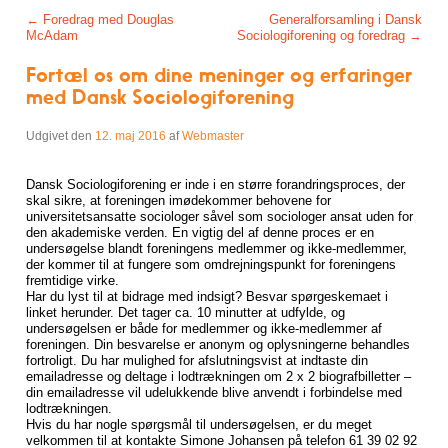
Post navigation
←
Foredrag med Douglas
Generalforsamling i Dansk
McAdam
Sociologiforening og foredrag
→
Fortæl os om dine meninger og erfaringer
med Dansk Sociologiforening
Udgivet den
12. maj 2016
af
Webmaster
Dansk Sociologiforening er inde i en større forandringsproces, der
skal sikre, at foreningen imødekommer behovene for
universitetsansatte sociologer såvel som sociologer ansat uden for
den akademiske verden. En vigtig del af denne proces er en
undersøgelse blandt foreningens medlemmer og ikke-medlemmer,
der kommer til at fungere som omdrejningspunkt for foreningens
fremtidige virke.
Har du lyst til at bidrage med indsigt? Besvar spørgeskemaet i
linket herunder. Det tager ca. 10 minutter at udfylde, og
undersøgelsen er både for medlemmer og ikke-medlemmer af
foreningen. Din besvarelse er anonym og oplysningerne behandles
fortroligt. Du har mulighed for afslutningsvist at indtaste din
emailadresse og deltage i lodtrækningen om 2 x 2 biografbilletter –
din emailadresse vil udelukkende blive anvendt i forbindelse med
lodtrækningen.
Hvis du har nogle spørgsmål til undersøgelsen, er du meget
velkommen til at kontakte Simone Johansen på telefon 61 39 02 92