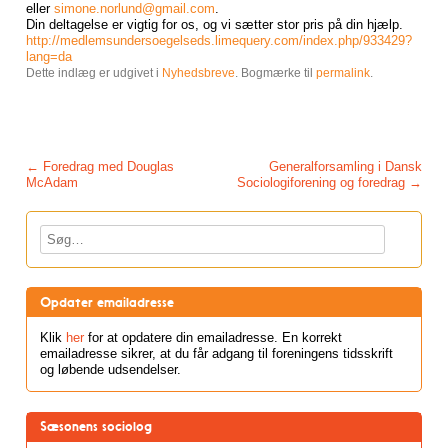
eller
simone.norlund@gmail.com
.
Din deltagelse er vigtig for os, og vi sætter stor pris på din hjælp.
http://medlemsundersoegelseds.limequery.com/index.php/933429?
lang=da
Dette indlæg er udgivet i
Nyhedsbreve
. Bogmærke til
permalink
.
Post navigation
←
Foredrag med Douglas
Generalforsamling i Dansk
McAdam
Sociologiforening og foredrag
→
Søg
Opdater emailadresse
Klik
her
for at opdatere din emailadresse. En korrekt
emailadresse sikrer, at du får adgang til foreningens tidsskrift
og løbende udsendelser.
Sæsonens sociolog