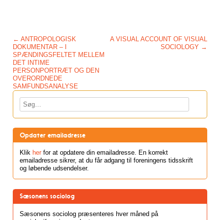
Post navigation
←
ANTROPOLOGISK
A VISUAL ACCOUNT OF VISUAL
DOKUMENTAR – I
SOCIOLOGY
→
SPÆNDINGSFELTET MELLEM
DET INTIME
PERSONPORTRÆT OG DEN
OVERORDNEDE
SAMFUNDSANALYSE
Søg
Opdater emailadresse
Klik
her
for at opdatere din emailadresse. En korrekt
emailadresse sikrer, at du får adgang til foreningens tidsskrift
og løbende udsendelser.
Sæsonens sociolog
Sæsonens sociolog præsenteres hver måned på