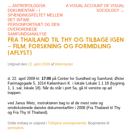
Post navigation
←
ANTROPOLOGISK
A VISUAL ACCOUNT OF VISUAL
DOKUMENTAR – I
SOCIOLOGY
→
SPÆNDINGSFELTET MELLEM
DET INTIME
PERSONPORTRÆT OG DEN
OVERORDNEDE
SAMFUNDSANALYSE
FRA THAILAND TIL THY OG TILBAGE IGEN
– FILM, FORSKNING OG FORMIDLING
(AFLYST)
Udgivet den
22. april 2009
af
Webmaster
d. 22. april 2009 kl.
17:00
på Center for Sundhed og Samfund, Øster
Farimagsgade 5, 1014 København K. i lokale Lokale 1.1.18 (bygning
1, 1. sal, lokale 18). Når du står i port 5a, gå til venstre op ad
trappen.
ved Janus Metz, instruktøren bag to af de mest sete og
omdiskuterede danske dokumentarfilm i 2008 (Fra Thailand til Thy
og Fra Thy til Thailand).
Dette indlæg er udgivet i
Tidligere arrangementer
. Bogmærke til
permalink
.