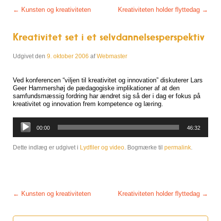
Post navigation
←
Kunsten og kreativiteten
Kreativiteten holder flyttedag
→
Kreativitet set i et selvdannelsesperspektiv
Udgivet den
9. oktober 2006
af
Webmaster
Ved konferencen “viljen til kreativitet og innovation” diskuterer Lars
Geer Hammershøj de pædagogiske implikationer af at den
samfundsmæssig fordring har ændret sig så der i dag er fokus på
kreativitet og innovation frem kompetence og læring.
Lydafspiller
00:00
46:32
Dette indlæg er udgivet i
Lydfiler og video
. Bogmærke til
permalink
.
Post navigation
←
Kunsten og kreativiteten
Kreativiteten holder flyttedag
→