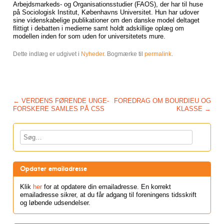
Arbejdsmarkeds- og Organisationsstudier (FAOS), der har til huse
på Sociologisk Institut, Københavns Universitet. Hun har udover
sine videnskabelige publikationer om den danske model deltaget
flittigt i debatten i medierne samt holdt adskillige oplæg om
modellen inden for som uden for universitetets mure.
Dette indlæg er udgivet i
Nyheder
. Bogmærke til
permalink
.
Post navigation
←
VERDENS FØRENDE UNGE-
FOREDRAG OM BOURDIEU OG
FORSKERE SAMLES PÅ CSS
KLASSE
→
Søg
Opdater emailadresse
Klik
her
for at opdatere din emailadresse. En korrekt
emailadresse sikrer, at du får adgang til foreningens tidsskrift
og løbende udsendelser.