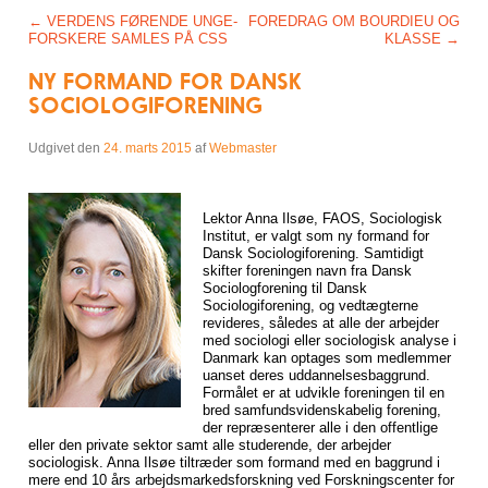
Post navigation
←
VERDENS FØRENDE UNGE-
FOREDRAG OM BOURDIEU OG
FORSKERE SAMLES PÅ CSS
KLASSE
→
NY FORMAND FOR DANSK
SOCIOLOGIFORENING
Udgivet den
24. marts 2015
af
Webmaster
Lektor Anna Ilsøe, FAOS, Sociologisk
Institut, er valgt som ny formand for
Dansk Sociologiforening. Samtidigt
skifter foreningen navn fra Dansk
Sociologforening til Dansk
Sociologiforening, og vedtægterne
revideres, således at alle der arbejder
med sociologi eller sociologisk analyse i
Danmark kan optages som medlemmer
uanset deres uddannelsesbaggrund.
Formålet er at udvikle foreningen til en
bred samfundsvidenskabelig forening,
der repræsenterer alle i den offentlige
eller den private sektor samt alle studerende, der arbejder
sociologisk. Anna Ilsøe tiltræder som formand med en baggrund i
mere end 10 års arbejdsmarkedsforskning ved Forskningscenter for