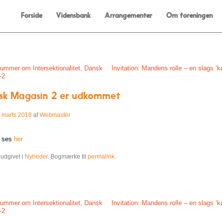
Menu
Skip to content
Forside
Vidensbank
Arrangementer
Om foreningen
on
ummer om Intersektionalitet, Dansk
Invitation: Mandens rolle – en slags 
-2
isk Magasin 2 er udkommet
. marts 2018
af
Webmaster
n ses
her
 udgivet i
Nyheder
. Bogmærke til
permalink
.
on
ummer om Intersektionalitet, Dansk
Invitation: Mandens rolle – en slags 
-2