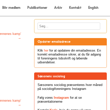
Bliv medlem
Publikationer
Arkiv
Kontakt
English
Søg
‘kønnenes kamp’
→
Opdater emailadresse
Klik
her
for at opdatere din emailadresse. En
korrekt emailadresse sikrer, at du får adgang
til foreningens tidsskrift og løbende
udsendelser.
Sæsonens sociolog
Sæsonens sociolog præsenteres hver måned
på sociologiforeningens Instagram
Følg vores
Instagram
for at se
‘kønnenes kamp’
præsentationerne
→