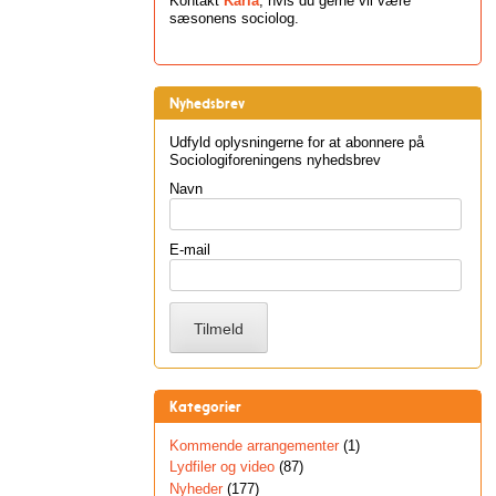
Kontakt
Karla
, hvis du gerne vil være
sæsonens sociolog.
Nyhedsbrev
Udfyld oplysningerne for at abonnere på
Sociologiforeningens nyhedsbrev
Navn
E-mail
Kategorier
Kommende arrangementer
(1)
Lydfiler og video
(87)
Nyheder
(177)