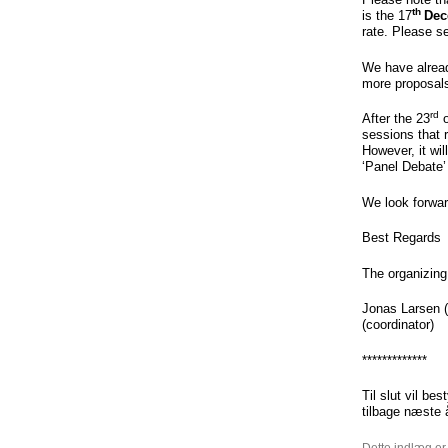
th
is the 17
Dec
rate. Please s
We have alread
more proposals
rd
After the 23
o
sessions that 
However, it wi
‘Panel Debate’ 
We look forwar
Best Regards
The organizin
Jonas Larsen (
(coordinator)
*************
Til slut vil be
tilbage næste
Dette indlæg er