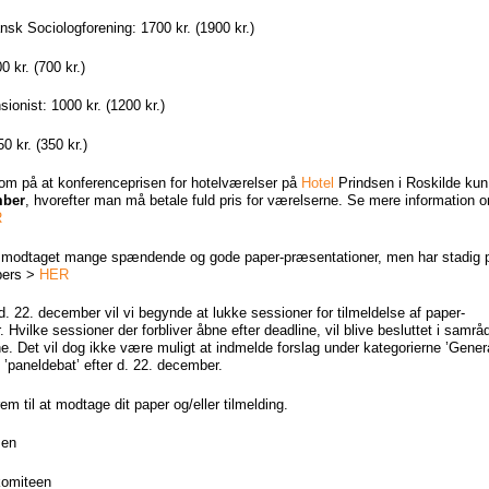
k Sociologforening: 1700 kr. (1900 kr.)
 kr. (700 kr.)
ionist: 1000 kr. (1200 kr.)
 kr. (350 kr.)
 på at konferenceprisen for hotelværelser på
Hotel
Prindsen i Roskilde kun 
mber
, hvorefter man må betale fuld pris for værelserne. Se mere information 
R
e modtaget mange spændende og gode paper-præsentationer, men har stadig pla
pers >
HER
d. 22. december vil vi begynde at lukke sessioner for tilmeldelse af paper-
 Hvilke sessioner der forbliver åbne efter deadline, vil blive besluttet i samr
e. Det vil dog ikke være muligt at indmelde forslag under kategorierne ’Genera
 ’paneldebat’ efter d. 22. december.
em til at modtage dit paper og/eller tilmelding.
sen
komiteen