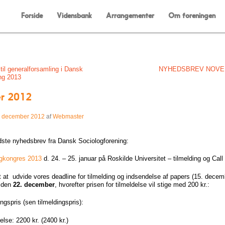
Menu
Skip to content
Forside
Vidensbank
Arrangementer
Om foreningen
on
til generalforsamling i Dansk
NYHEDSBREV NOVE
ng 2013
r 2012
. december 2012
af
Webmaster
idste nyhedsbrev fra Dansk Sociologforening:
ogkongres 2013
d. 24. – 25. januar på Roskilde Universitet – tilmelding og Call
et at udvide vores deadline for tilmelding og indsendelse af papers (15. dece
l den
22. december
, hvorefter prisen for tilmeldelse vil stige med 200 kr.:
ngspris (sen tilmeldingspris):
lse: 2200 kr. (2400 kr.)