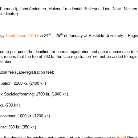
(Formand), John Andersen, Malene Freudendal-Pedersen, Lise Drews Nielsen
oordinator)
—————–
th
th
ogy
Conference 2013
the 24
– 25
of January at Roskilde University – Regis
d to postpone the deadline for normal registration and paper submission to 
is means that the fee of 200 kr. for ‘late registration’ will not be added to regis
ember:
tion fee
(Late-registration fee)
:
ipation: 2200 kr. (2400 kr.)
Sociologforening: 1700 kr. (1900 kr.)
r. (700 kr.)
nsioner: 1000 kr. (1200 kr.)
er: 350 kr. (350 kr.)
at the deadline for booking hotel rooms at our conference price at
Hotel
Prind