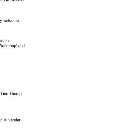
dly welcome
aders.
 ‘Workshop’ and
 Line Thorup
r. Vi vender