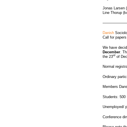
Jonas Larsen 
Line Thorup (k
——————
Danish
Sociol
Call for papers
We have decide
December
. Th
rd
the 23
of Dec
Normal registra
Ordinary partic
Members Dansk 
Students: 500 k
Unemployed/ pe
Conference dinn
Please note th