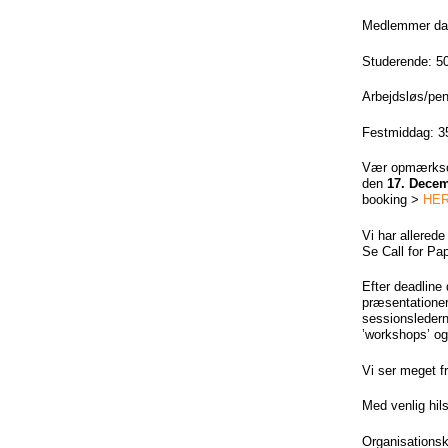
Medlemmer dans
Studerende: 500
Arbejdsløs/pens
Festmiddag: 350
Vær opmærksom
den
17. Dece
booking >
HE
Vi har allered
Se Call for Pa
Efter deadline 
præsentationer.
sessionsledern
’workshops’ og
Vi ser meget fr
Med venlig hil
Organisations