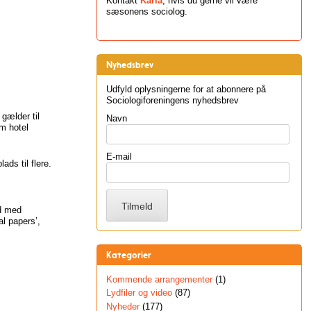
Kontakt
Karla
, hvis du gerne vil være
sæsonens sociolog.
Nyhedsbrev
Udfyld oplysningerne for at abonnere på
Sociologiforeningens nyhedsbrev
gælder til
Navn
om hotel
E-mail
ds til flere.
åd med
l papers’,
Kategorier
Kommende arrangementer
(1)
Lydfiler og video
(87)
Nyheder
(177)