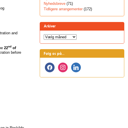
Nyhedsbreve
(71)
 og
Tidligere arrangementer
(172)
Arkiver
tration and
Arkiver
nd
the
22
of
tration before
Følg os på…
facebook
instagram
linkedin
sen in Roskilde