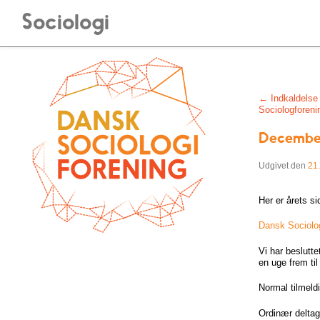
Sociologi
Post navigati
←
Indkaldelse 
Sociologforeni
Decembe
Udgivet den
21
Her er årets s
Dansk Sociol
Vi har beslutt
en uge frem ti
Normal tilmeldi
Ordinær deltage