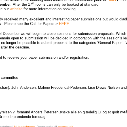
th
ember.
After the 17
rooms can only be booked at standard
ee our
website
for more information on booking.
y received many excellent and interesting paper submissions but would gla
. Please see the Call for Papers >
HERE
f December we will begin to close sessions for submission proposals. Which
remain open to submission will be decided in corporation with the session’s le
ll no longer be possible to submit proposal to the categories ‘General Paper’,
after the deadline.
d to receive your paper submission and/or registration.
g committee
chair), John Andersen, Malene Freudendal-Pedersen, Lise Drews Nielsen and
styrelsen v. formand Anders Petersen ønske alle en glædelig jul og et godt nytå
 år med spændende foredrag.
 udgivet i
Nyhedsbreve
. Bogmærke til
permalink
.