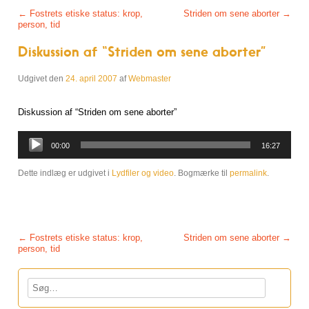
Post navigation
←
Fostrets etiske status: krop,
Striden om sene aborter
→
person, tid
Diskussion af “Striden om sene aborter”
Udgivet den
24. april 2007
af
Webmaster
Diskussion af “Striden om sene aborter”
Lydafspiller
00:00
16:27
Dette indlæg er udgivet i
Lydfiler og video
. Bogmærke til
permalink
.
Post navigation
←
Fostrets etiske status: krop,
Striden om sene aborter
→
person, tid
Søg