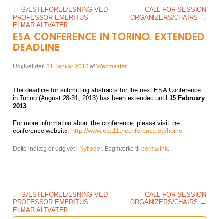
Post navigation
←
GÆSTEFORELÆSNING VED
CALL FOR SESSION
PROFESSOR EMERITUS
ORGANIZERS/CHAIRS
→
ELMAR ALTVATER
ESA CONFERENCE IN TORINO. EXTENDED
DEADLINE
Udgivet den
31. januar 2013
af
Webmaster
The deadline for submitting abstracts for the next ESA Conference
in Torino (August 28-31, 2013) has been extended until
15 February
2013
.
For more information about the conference, please visit the
conference website:
http://www.esa11thconference.eu/home
Dette indlæg er udgivet i
Nyheder
. Bogmærke til
permalink
.
Post navigation
←
GÆSTEFORELÆSNING VED
CALL FOR SESSION
PROFESSOR EMERITUS
ORGANIZERS/CHAIRS
→
ELMAR ALTVATER