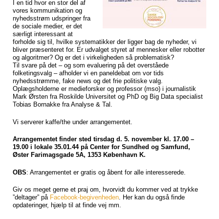
I en tid hvor en stor del af
vores kommunikation og
nyhedsstrøm udspringer fra
de sociale medier, er det
særligt interessant at
forholde sig til, hvilke systematikker der ligger bag de nyheder, vi
bliver præsenteret for. Er udvalget styret af mennesker eller robotter
og algoritmer? Og er det i virkeligheden så problematisk?
Til svare på det – og som evaluering på det overståede
folketingsvalg – afholder vi en paneldebat om vor tids
nyhedsstrømme, fake news og det frie politiske valg.
Oplægsholderne er medieforsker og professor (mso) i journalistik
Mark Ørsten fra Roskilde Universitet og PhD og Big Data specialist
Tobias Bornakke fra Analyse & Tal.
Vi serverer kaffe/the under arrangementet.
Arrangementet finder sted tirsdag d. 5. november kl. 17.00 –
19.00 i lokale 35.01.44 på Center for Sundhed og Samfund,
Øster Farimagsgade 5A, 1353 København K.
OBS
: Arrangementet er gratis og åbent for alle interesserede.
Giv os meget gerne et praj om, hvorvidt du kommer ved at trykke
”deltager” på
Facebook-begivenheden
. Her kan du også finde
opdateringer, hjælp til at finde vej mm.