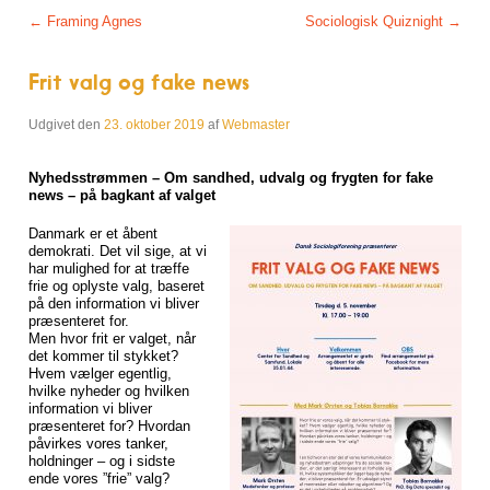
Post navigation
←
Framing Agnes
Sociologisk Quiznight
→
Frit valg og fake news
Udgivet den
23. oktober 2019
af
Webmaster
Nyhedsstrømmen – Om sandhed, udvalg og frygten for fake
news – på bagkant af valget
Danmark er et åbent
demokrati. Det vil sige, at vi
har mulighed for at træffe
frie og oplyste valg, baseret
på den information vi bliver
præsenteret for.
Men hvor frit er valget, når
det kommer til stykket?
Hvem vælger egentlig,
hvilke nyheder og hvilken
information vi bliver
præsenteret for? Hvordan
påvirkes vores tanker,
holdninger – og i sidste
ende vores ”frie” valg?