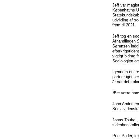
Jeff var magist
Københavns Uni
Statskundskab 
udvikling af so
frem til 2021.
Jeff tog en so
Afhandlingen
S
Sørensen indg
efterkrigstide
vigtigt bidrag 
Sociologien o
Igennem en læn
partner igenne
år var det kol
Ære være han
John Andersen,
Socialvidensk
Jonas Toubøl, 
sidenhen kolleg
Poul Poder, le