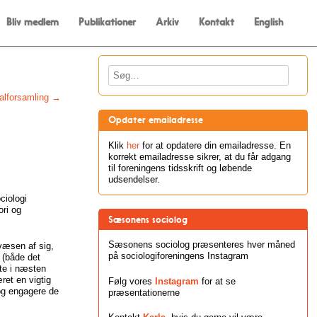
Bliv medlem
Publikationer
Arkiv
Kontakt
English
Søg
ralforsamling
→
Opdater emailadresse
Klik
her
for at opdatere din emailadresse. En
korrekt emailadresse sikrer, at du får adgang
til foreningens tidsskrift og løbende
udsendelser.
ciologi
ori og
Sæsonens sociolog
Sæsonens sociolog præsenteres hver måned
 væsen af sig,
på sociologiforeningens Instagram
 (både det
te i næsten
ret en vigtig
Følg vores
Instagram
for at se
og engagere de
præsentationerne