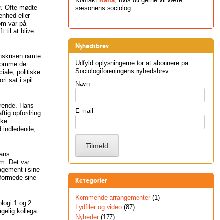
Kontakt
Karla
, hvis du gerne vil være
er. Ofte mødte
sæsonens sociolog.
enhed eller
om var på
 til at blive
Nyhedsbrev
nskrisen ramte
Udfyld oplysningerne for at abonnere på
ekomme de
Sociologiforeningens nyhedsbrev
iale, politiske
i sat i spil
Navn
derende. Hans
E-mail
ftig opfordring
ske
d indledende,
hans
em. Det var
agement i sine
 formede sine
Kategorier
Kommende arrangementer
(1)
ologi 1 og 2
Lydfiler og video
(87)
gelig kollega.
Nyheder
(177)