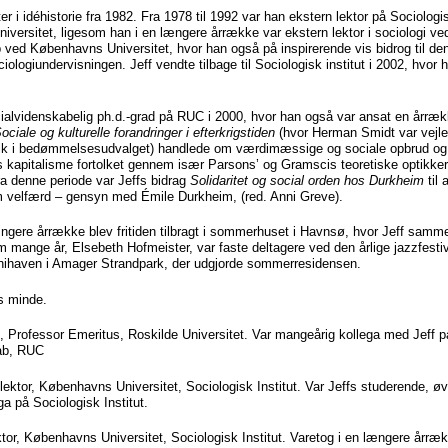
er i idéhistorie fra 1982. Fra 1978 til 1992 var han ekstern lektor på Sociologi
versitet, ligesom han i en længere årrække var ekstern lektor i sociologi ved 
ved Københavns Universitet, hvor han også på inspirerende vis bidrog til de
ciologiundervisningen. Jeff vendte tilbage til Sociologisk institut i 2002, hvor 
cialvidenskabelig ph.d.-grad på RUC i 2000, hvor han også var ansat en årræk
ociale og kulturelle forandringer i
efterkrigstiden
(hvor Herman Smidt var vejle
ik i bedømmelsesudvalget) handlede om værdimæssige og sociale opbrud og o
ns kapitalisme fortolket gennem især Parsons’ og Gramscis teoretiske optikker
fra denne periode var Jeffs bidrag
Solidaritet og social orden hos Durkheim
til 
m velfærd – gensyn med Émile Durkheim, (red. Anni Greve).
gere årrække blev fritiden tilbragt i sommerhuset i Havnsø, hvor Jeff samm
m mange år, Elsebeth Hofmeister, var faste deltagere ved den årlige jazzfestiv
onihaven i Amager Strandpark, der udgjorde sommerresidensen.
s minde.
 Professor Emeritus, Roskilde Universitet. Var mangeårig kollega med Jeff p
ab, RUC
lektor, Københavns Universitet, Sociologisk Institut. Var Jeffs studerende, ø
a på Sociologisk Institut.
ktor, Københavns Universitet, Sociologisk Institut. Varetog i en længere årræ