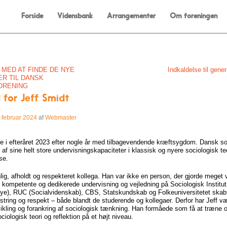
Menu
Skip to content
Forside
Vidensbank
Arrangementer
Om foreningen
on
MED AT FINDE DE NYE
Indkaldelse til gene
R TIL DANSK
ORENING
 for Jeff Smidt
 februar 2024
af
Webmaster
e i efteråret 2023 efter nogle år med tilbagevendende kræftsygdom. Dansk so
af sine helt store undervisningskapaciteter i klassisk og nyere sociologisk te
ose.
nlig, afholdt og respekteret kollega. Han var ikke en person, der gjorde meget
kompetente og dedikerede undervisning og vejledning på Sociologisk Institut
ye), RUC (Socialvidenskab), CBS, Statskundskab og Folkeuniversitetet skab
ejstring og respekt – både blandt de studerende og kollegaer. Derfor har Jeff væ
vikling og forankring af sociologisk tænkning. Han formåede som få at træne 
ciologisk teori og reflektion på et højt niveau.