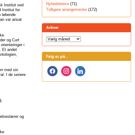
Nyhedsbreve
(71)
sk Institut ved
Tidligere arrangementer
(172)
Institut for
n løbende
han var ansat
Arkiver
ke.
Arkiver
der og Curt
rienteringer i
. Et andet
antologien,
Følg os på…
facebook
instagram
linkedin
en med sin
al. I de senere
å
velseslærer og
kke