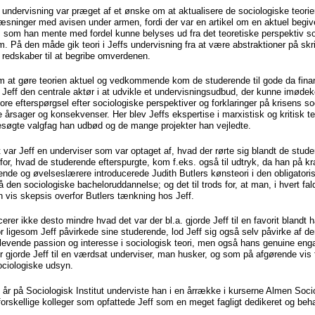
il undervisning var præget af et ønske om at aktualisere de sociologiske teori
elæsninger med avisen under armen, fordi der var en artikel om en aktuel begiv
g, som han mente med fordel kunne belyses ud fra det teoretiske perspektiv s
 På den måde gik teori i Jeffs undervisning fra at være abstraktioner på skrift
edskaber til at begribe omverdenen.
 at gøre teorien aktuel og vedkommende kom de studerende til gode da fina
r Jeff den centrale aktør i at udvikle et undervisningsudbud, der kunne imød
re efterspørgsel efter sociologiske perspektiver og forklaringer på krisens soc
rsager og konsekvenser. Her blev Jeffs ekspertise i marxistisk og kritisk teor
esøgte valgfag han udbød og de mange projekter han vejledte.
et var Jeff en underviser som var optaget af, hvad der rørte sig blandt de stu
or, hvad de studerende efterspurgte, kom f.eks. også til udtryk, da han på kra
rende og øvelseslærere introducerede Judith Butlers kønsteori i den obligatori
 den sociologiske bacheloruddannelse; og det til trods for, at man, i hvert fal
vis skepsis overfor Butlers tænkning hos Jeff.
erer ikke desto mindre hvad det var der bl.a. gjorde Jeff til en favorit blandt 
r ligesom Jeff påvirkede sine studerende, lod Jeff sig også selv påvirke af d
levende passion og interesse i sociologisk teori, men også hans genuine eng
r gjorde Jeff til en værdsat underviser, man husker, og som på afgørende vis
ciologiske udsyn.
 år på Sociologisk Institut underviste han i en årrække i kurserne Almen Soci
skellige kolleger som opfattede Jeff som en meget fagligt dedikeret og beha