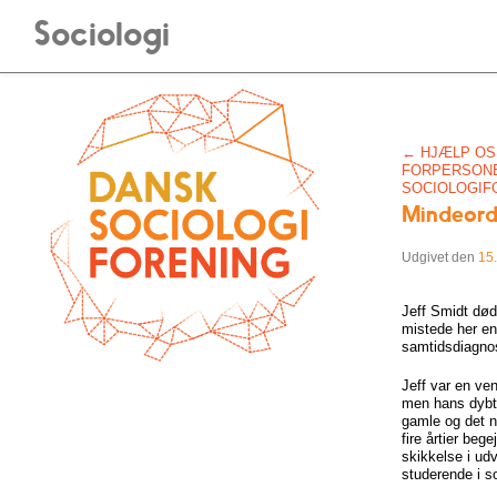
Sociologi
Post navigati
←
HJÆLP OS 
FORPERSONE
SOCIOLOGIF
Mindeord
Udgivet den
15.
Jeff Smidt død
mistede her en 
samtidsdiagn
Jeff var en ve
men hans dybt 
gamle og det n
fire årtier beg
skikkelse i ud
studerende i so