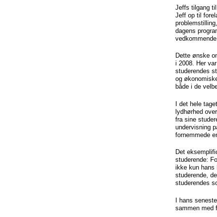
Jeffs tilgang t
Jeff op til for
problemstillin
dagens program.
vedkommende r
Dette ønske om
i 2008. Her va
studerendes sto
og økonomiske å
både i de velb
I det hele tag
lydhørhed overf
fra sine stude
undervisning på
fornemmede en 
Det eksemplific
studerende: Fo
ikke kun hans 
studerende, de
studerendes so
I hans seneste
sammen med for