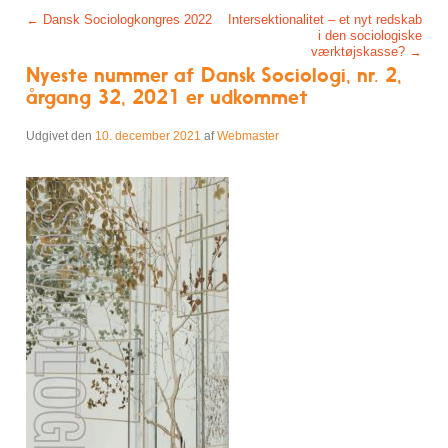
Post navigation
←
Dansk Sociologkongres 2022
Intersektionalitet – et nyt redskab
i den sociologiske
værktøjskasse?
→
Nyeste nummer af Dansk Sociologi, nr. 2,
årgang 32, 2021 er udkommet
Udgivet den
10. december 2021
af
Webmaster