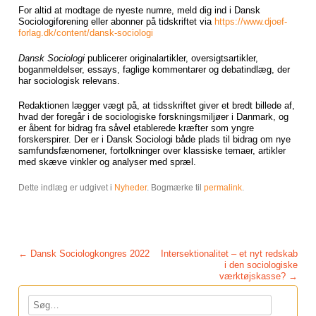
For altid at modtage de nyeste numre, meld dig ind i Dansk
Sociologiforening eller abonner på tidskriftet via
https://www.djoef-
forlag.dk/content/dansk-sociologi
Dansk Sociologi
publicerer originalartikler, oversigtsartikler,
boganmeldelser, essays, faglige kommentarer og debatindlæg, der
har sociologisk relevans.
Redaktionen lægger vægt på, at tidsskriftet giver et bredt billede af,
hvad der foregår i de sociologiske forskningsmiljøer i Danmark, og
er åbent for bidrag fra såvel etablerede kræfter som yngre
forskerspirer. Der er i Dansk Sociologi både plads til bidrag om nye
samfundsfænomener, fortolkninger over klassiske temaer, artikler
med skæve vinkler og analyser med spræl.
Dette indlæg er udgivet i
Nyheder
. Bogmærke til
permalink
.
Post navigation
←
Dansk Sociologkongres 2022
Intersektionalitet – et nyt redskab
i den sociologiske
værktøjskasse?
→
Søg