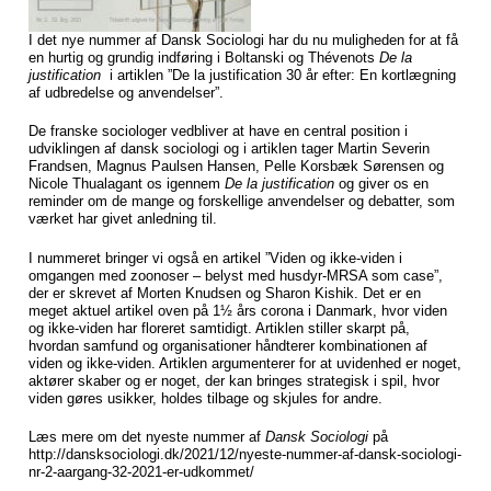
I det nye nummer af Dansk Sociologi har du nu muligheden for at få
en hurtig og grundig indføring i Boltanski og Thévenots
De la
justification
i artiklen ”De la justification 30 år efter: En kortlægning
af udbredelse og anvendelser”.
De franske sociologer vedbliver at have en central position i
udviklingen af dansk sociologi og i artiklen tager Martin Severin
Frandsen, Magnus Paulsen Hansen, Pelle Korsbæk Sørensen og
Nicole Thualagant os igennem
De la justification
og giver os en
reminder om de mange og forskellige anvendelser og debatter, som
værket har givet anledning til.
I nummeret bringer vi også en artikel ”Viden og ikke-viden i
omgangen med zoonoser – belyst med husdyr-MRSA som case”,
der er skrevet af Morten Knudsen og Sharon Kishik. Det er en
meget aktuel artikel oven på 1½ års corona i Danmark, hvor viden
og ikke-viden har floreret samtidigt. Artiklen stiller skarpt på,
hvordan samfund og organisationer håndterer kombinationen af
viden og ikke-viden. Artiklen argumenterer for at uvidenhed er noget,
aktører skaber og er noget, der kan bringes strategisk i spil, hvor
viden gøres usikker, holdes tilbage og skjules for andre.
Læs mere om det nyeste nummer af
Dansk Sociologi
på
http://dansksociologi.dk/2021/12/nyeste-nummer-af-dansk-sociologi-
nr-2-aargang-32-2021-er-udkommet/