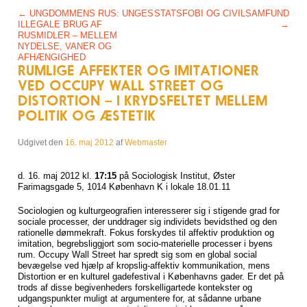
Post navigation
←
UNGDOMMENS RUS: UNGES
STATSFOBI OG CIVILSAMFUND
ILLEGALE BRUG AF
→
RUSMIDLER – MELLEM
NYDELSE, VANER OG
AFHÆNGIGHED
RUMLIGE AFFEKTER OG IMITATIONER
VED OCCUPY WALL STREET OG
DISTORTION – I KRYDSFELTET MELLEM
POLITIK OG ÆSTETIK
Udgivet den
16. maj 2012
af
Webmaster
d. 16. maj 2012 kl.
17:15
på Sociologisk Institut, Øster
Farimagsgade 5, 1014 København K i lokale 18.01.11
Sociologien og kulturgeografien interesserer sig i stigende grad for
sociale processer, der unddrager sig individets bevidsthed og den
rationelle dømmekraft. Fokus forskydes til affektiv produktion og
imitation, begrebsliggjort som socio-materielle processer i byens
rum. Occupy Wall Street har spredt sig som en global social
bevægelse ved hjælp af kropslig-affektiv kommunikation, mens
Distortion er en kulturel gadefestival i Københavns gader. Er det på
trods af disse begivenheders forskelligartede kontekster og
udgangspunkter muligt at argumentere for, at sådanne urbane