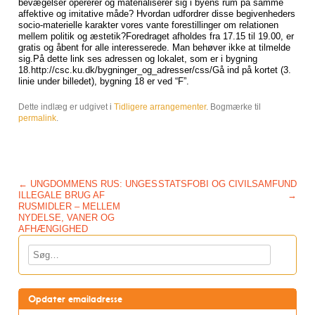
bevægelser opererer og materialiserer sig i byens rum på samme
affektive og imitative måde? Hvordan udfordrer disse begivenheders
socio-materielle karakter vores vante forestillinger om relationen
mellem politik og æstetik?Foredraget afholdes fra 17.15 til 19.00, er
gratis og åbent for alle interesserede. Man behøver ikke at tilmelde
sig.På dette link ses adressen og lokalet, som er i bygning
18.http://csc.ku.dk/bygninger_og_adresser/css/Gå ind på kortet (3.
linie under billedet), bygning 18 er ved “F”.
Dette indlæg er udgivet i
Tidligere arrangementer
. Bogmærke til
permalink
.
Post navigation
←
UNGDOMMENS RUS: UNGES
STATSFOBI OG CIVILSAMFUND
ILLEGALE BRUG AF
→
RUSMIDLER – MELLEM
NYDELSE, VANER OG
AFHÆNGIGHED
Søg
Opdater emailadresse