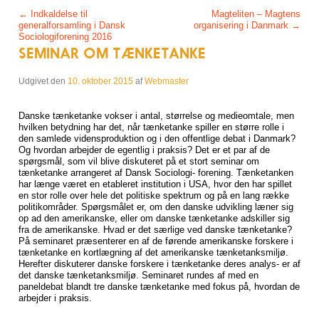
Post navigation
←
Indkaldelse til
Magteliten – Magtens
generalforsamling i Dansk
organisering i Danmark
→
Sociologiforening 2016
SEMINAR OM TÆNKETANKE
Udgivet den
10. oktober 2015
af
Webmaster
Danske tænketanke vokser i antal, størrelse og medieomtale, men
hvilken betydning har det, når tænketanke spiller en større rolle i
den samlede vidensproduktion og i den offentlige debat i Danmark?
Og hvordan arbejder de egentlig i praksis? Det er et par af de
spørgsmål, som vil blive diskuteret på et stort seminar om
tænketanke arrangeret af Dansk Sociologi- forening. Tænketanken
har længe været en etableret institution i USA, hvor den har spillet
en stor rolle over hele det politiske spektrum og på en lang række
politikområder. Spørgsmålet er, om den danske udvikling læner sig
op ad den amerikanske, eller om danske tænketanke adskiller sig
fra de amerikanske. Hvad er det særlige ved danske tænketanke?
På seminaret præsenterer en af de førende amerikanske forskere i
tænketanke en kortlægning af det amerikanske tænketanksmiljø.
Herefter diskuterer danske forskere i tænketanke deres analys- er af
det danske tænketanksmiljø. Seminaret rundes af med en
paneldebat blandt tre danske tænketanke med fokus på, hvordan de
arbejder i praksis.