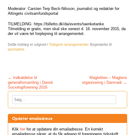
Moderator: Carsten Terp Beck-Nilsson, journalist og redaktør for
Altingets civilsamfundsportal
TILMELDING: https://billetto.dk/da/events/taenketanke
Tilmelding er gratis, men skal ske senest d. 16. november 2015, da
der vil være let forplejning til arrangementet.
Dette indlæg er udgivet i
Tidligere arrangementer
. Bogmærke til
permalink
.
Post navigation
←
Indkaldelse til
Magteliten – Magtens
generalforsamling i Dansk
organisering i Danmark
→
Sociologiforening 2016
Søg
Opdater emailadresse
Klik
her
for at opdatere din emailadresse. En korrekt
emailadresse sikrer, at du får adgang til foreningens tidsskrift