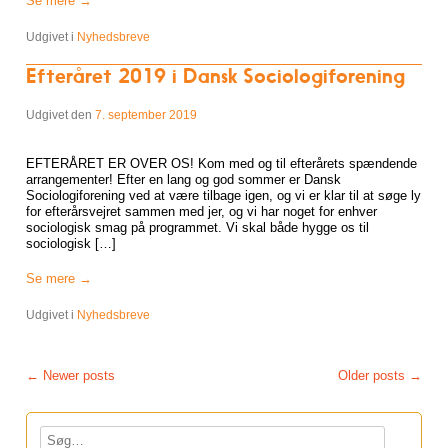
Se mere
→
Udgivet i
Nyhedsbreve
Efteråret 2019 i Dansk Sociologiforening
Udgivet den
7. september 2019
EFTERÅRET ER OVER OS! Kom med og til efterårets spændende
arrangementer! Efter en lang og god sommer er Dansk
Sociologiforening ved at være tilbage igen, og vi er klar til at søge ly
for efterårsvejret sammen med jer, og vi har noget for enhver
sociologisk smag på programmet. Vi skal både hygge os til
sociologisk […]
Se mere
→
Udgivet i
Nyhedsbreve
Post navigation
←
Newer posts
Older posts
→
Søg