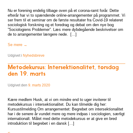
Nu er forening endelig tilbage oven på et corona-ramt forår. Dette
efterår har vi to spændende online-arrangementer på programmet. Vi
ser frem til et seminar om de første resultater fra Covid-19 relateret
sociologisk forskning og et foredrag og debat om den nye bog
”Sociologiens Problemer”. Læs mere dybdegående beskrivelser om
de to arrangementer længere nede. […]
Se mere
→
Udgivet i
Nyhedsbreve
Metodekursus: Intersektionalitet, torsdag
den 19. marts
Udgivet den
9. marts 2020
Kære medlem Husk, at vi om mindre end to uger inviterer til
metodekursus i intersektionalitet. Du kan tilmelde dig her:
Kursustilmelding Om arrangementet: Begrebet om intersektionalitet
har i de senere år vundet mere og mere indpas i sociologien, særligt
internationalt. Målet med dette metodekursus er at give en bred
introduktion til begrebet i en dansk […]