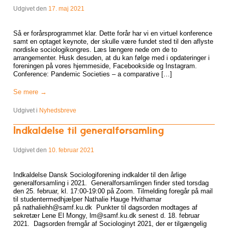
Udgivet den
17. maj 2021
Så er forårsprogrammet klar. Dette forår har vi en virtuel konference
samt en optaget keynote, der skulle være fundet sted til den aflyste
nordiske sociologikongres. Læs længere nede om de to
arrangementer. Husk desuden, at du kan følge med i opdateringer i
foreningen på vores hjemmeside, Facebookside og Instagram.
Conference: Pandemic Societies – a comparative […]
Se mere
→
Udgivet i
Nyhedsbreve
Indkaldelse til generalforsamling
Udgivet den
10. februar 2021
Indkaldelse Dansk Sociologiforening indkalder til den årlige
generalforsamling i 2021. Generalforsamlingen finder sted torsdag
den 25. februar, kl. 17:00-19:00 på Zoom. Tilmelding foregår på mail
til studentermedhjælper Nathalie Hauge Hvithamar
på nathaliehh@samf.ku.dk Punkter til dagsorden modtages af
sekretær Lene El Mongy, lm@samf.ku.dk senest d. 18. februar
2021. Dagsorden fremgår af Sociologinyt 2021, der er tilgængelig